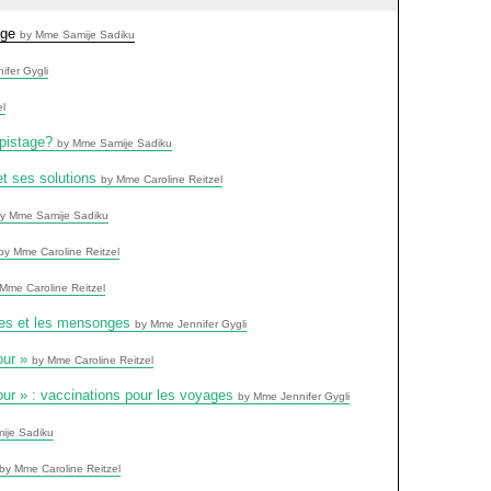
age
by Mme Samije Sadiku
ifer Gygli
el
épistage?
by Mme Samije Sadiku
et ses solutions
by Mme Caroline Reitzel
y Mme Samije Sadiku
by Mme Caroline Reitzel
Mme Caroline Reitzel
thes et les mensonges
by Mme Jennifer Gygli
our »
by Mme Caroline Reitzel
ur » : vaccinations pour les voyages
by Mme Jennifer Gygli
ije Sadiku
by Mme Caroline Reitzel