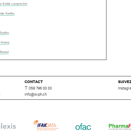
e Emilie Lamprechts
ije Sadiku
Sadiku
 Amara
Reitzel
CONTACT
SUIVE
T
058 796 33 33
Instag
e
info@svph.ch